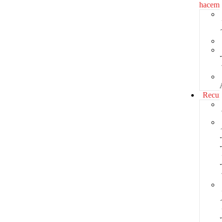
hacem
Recur