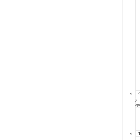
y
ope
T