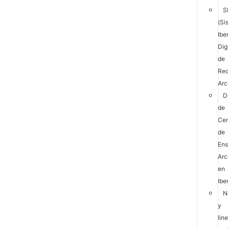
S
(Si
Ibe
Dig
de
Rec
Arc
D
de
Cen
de
En
Arc
en
Ibe
N
y
lin