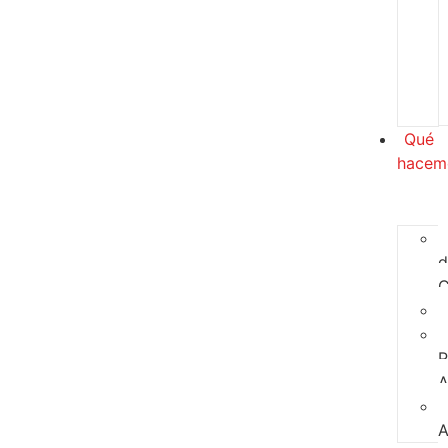
Qué
hacem
d
C
P