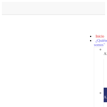
Inicio
¿Quién
somos?
A
A