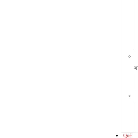
y
op
Qué