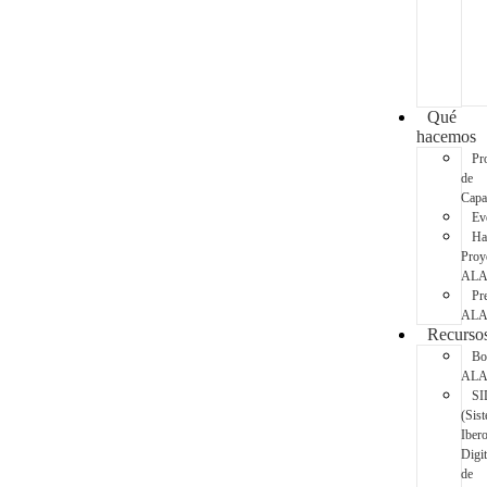
Qué
hacemos
Pr
de
Capa
Ev
Ha
Proy
AL
Pr
AL
Recurso
Bo
AL
SI
(Sis
Iber
Digit
de