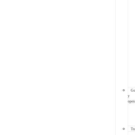
Go
y
oper
Tr