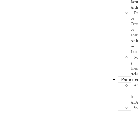
Recu
Archi
Dir
de
Cent
de
Ense
Archi
en
Iber
No
y
line
archi
Participa
Afí
a
la
AL
Vo