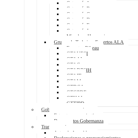
Categoría A
Categoría B
Categoría C
Categoría D
Categoría E
Categoría J
Miembros Honorarios
Grupos de Trabajo y Expertos ALA
Expertos Ribeau
GTAUESI
GTAAI
GTAC
GTADDHH
GTAIT
GTAM
GTDCA
GTGPDE
GTHAI
GTTIPD
Gobernanza y operaciones
Estructura organizativa
Documentos Gobernanza
Transparencia
Actas de Asambleas