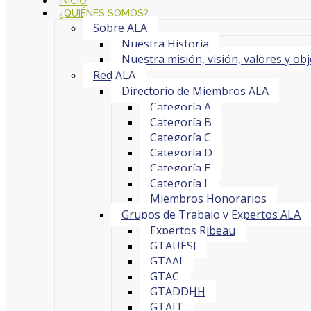
INICIO
¿QUIÉNES SOMOS?
Sobre ALA
Nuestra Historia
Nuestra misión, visión, valores y obj
Red ALA
Directorio de Miembros ALA
Categoría A
Categoría B
Categoría C
Categoría D
Categoría E
Categoría J
Miembros Honorarios
Grupos de Trabajo y Expertos ALA
Expertos Ribeau
GTAUESI
GTAAI
GTAC
GTADDHH
GTAIT