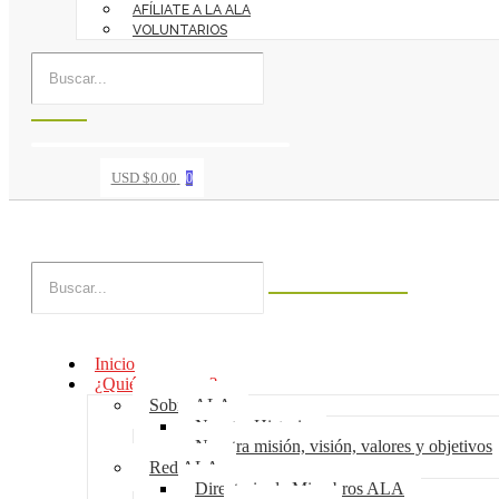
AFÍLIATE A LA ALA
VOLUNTARIOS
USD $
0.00
0
Inicio
¿Quiénes somos?
Sobre ALA
Nuestra Historia
Nuestra misión, visión, valores y objetivos
Red ALA
Directorio de Miembros ALA