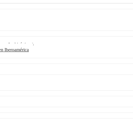
os Archivísticos)
en Iberoamérica