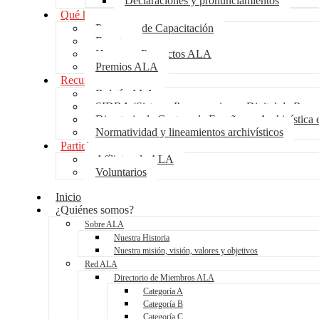
Declaraciones y pronunciamientos
Qué hacemos
Programa de Capacitación
Eventos
Hagamos Proyectos ALA
Premios ALA
Recursos
Boletín ALA
SIDRA (Sistema Iberoamericano Digital de Recurs
Directorio de Centros de Enseñanza Archivística 
Normatividad y lineamientos archivísticos
Participa
Afíliate a la ALA
Voluntarios
Inicio
¿Quiénes somos?
Sobre ALA
Nuestra Historia
Nuestra misión, visión, valores y objetivos
Red ALA
Directorio de Miembros ALA
Categoría A
Categoría B
Categoría C