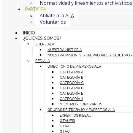
Normatividad y lineamientos archivísticos
PARTICIPA
Afíliate a la ALA
Voluntarios
INICIO
¿QUIÉNES SOMOS?
SOBRE ALA
NUESTRA HISTORIA
NUESTRA MISIÓN, VISIÓN, VALORES Y OBJETIVOS
RED ALA
DIRECTORIO DE MIEMBROS ALA
CATEGORÍA A
CATEGORÍA B
CATEGORÍA C
CATEGORÍA D
CATEGORÍA E
CATEGORÍA J
MIEMBROS HONORARIOS
GRUPOS DE TRABAJO Y EXPERTOS ALA
EXPERTOS RIBEAU
GTAUESI
GTAAI
GTAC