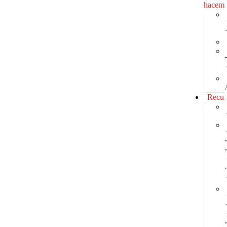
hacem
Recur