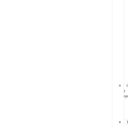
y
ope
T