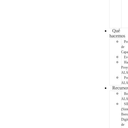
Qué
hacemos
Pr
de
Capa
Ev
Ha
Proy
AL
Pr
AL
Recurso
Bo
AL
SI
(Sis
Iber
Digit
de