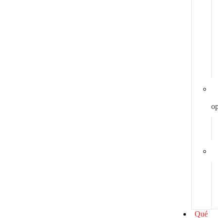
y
op
Qué