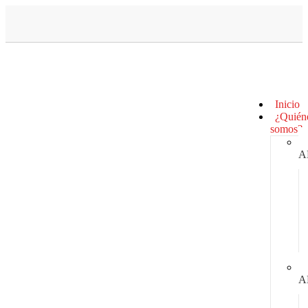
Inicio
¿Quién
somos?
A
A