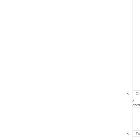
Go
y
oper
Tr