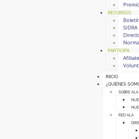
Premi
RECURSOS
Boletí
SIDRA 
Direct
Normat
PARTICIPA
Afíliat
Volunt
INICIO
¿QUIÉNES SOM
SOBRE ALA
NUE
NUE
RED ALA
DIR