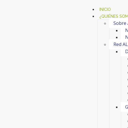
INICIO
¿QUIÉNES SO
Sobre
N
N
Red A
D
G