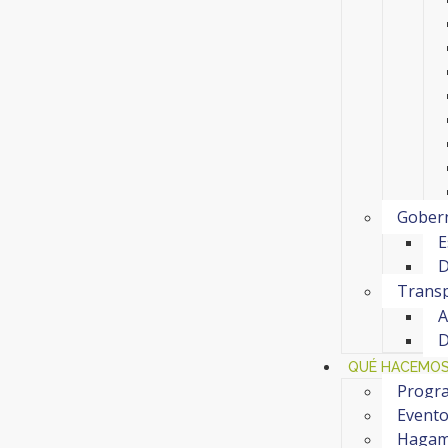
Gobern
E
D
Transp
A
D
QUÉ HACEMO
Progra
Event
Hagam