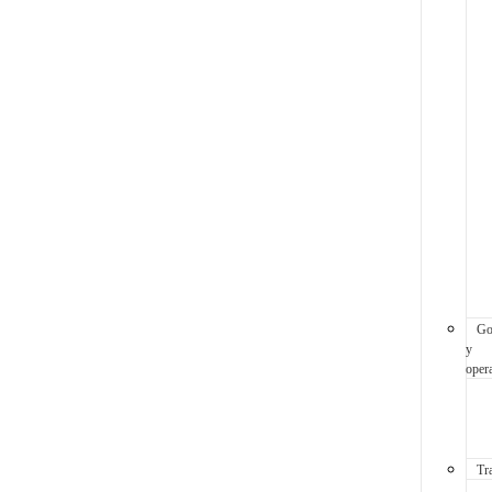
Go
y
oper
Tr