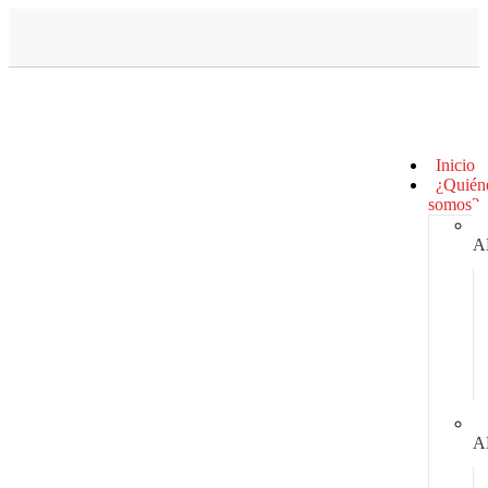
Inicio
¿Quién
somos?
A
A