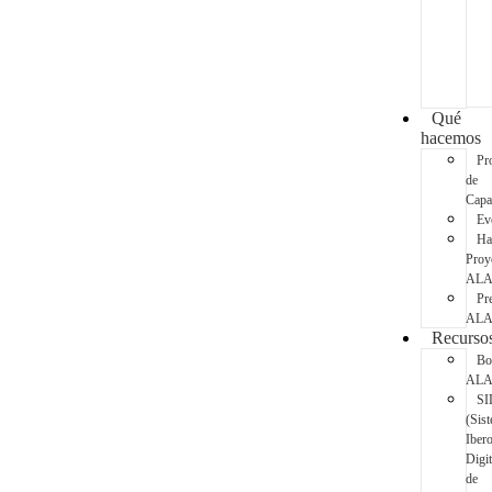
Qué
hacemos
Pr
de
Capa
Ev
Ha
Proy
AL
Pr
AL
Recurso
Bo
AL
SI
(Sis
Iber
Digit
de