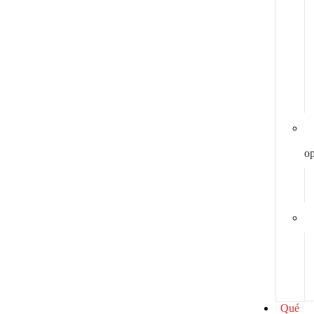
y
op
Qué