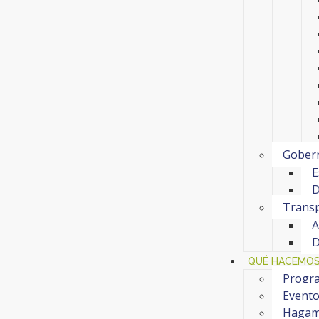
Gobern
E
D
Transp
A
D
QUÉ HACEMO
Progra
Event
Hagam