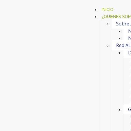
INICIO
¿QUIÉNES SO
Sobre
N
N
Red A
D
G