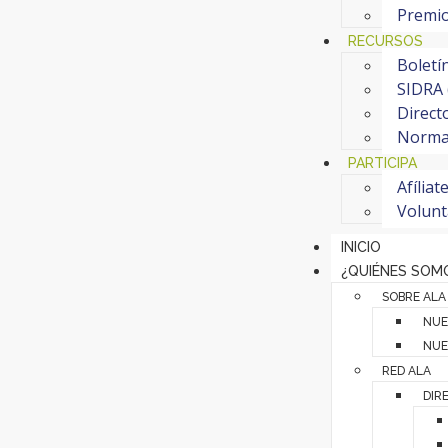
Premi
RECURSOS
Boletí
SIDRA 
Direct
Normat
PARTICIPA
Afíliat
Volunt
INICIO
¿QUIÉNES SOM
SOBRE ALA
NUE
NUE
RED ALA
DIR