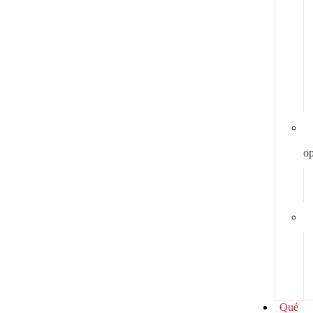
y
op
Qué