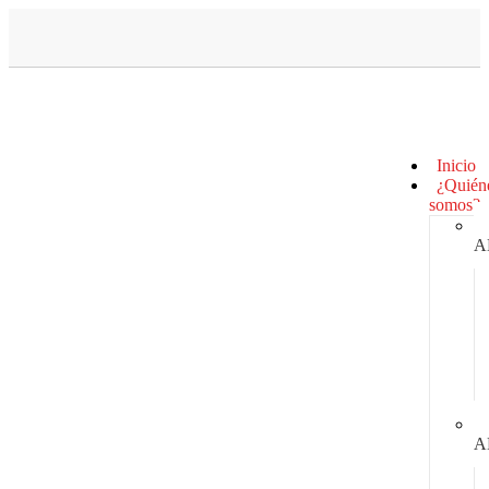
Inicio
¿Quién
somos?
A
A