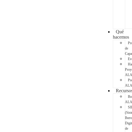
Qué
hacemos
Pr
de
Capa
Ev
Ha
Proy
AL
Pr
AL
Recurso
Bo
AL
SI
(Sis
Iber
Digit
de