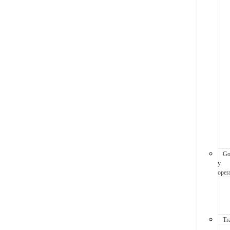
Go
y
oper
Tr