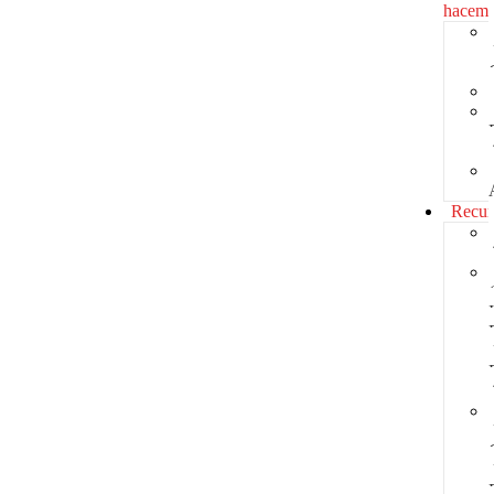
hacem
Recur