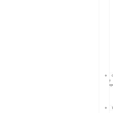
y
ope
T