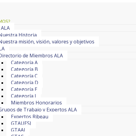
MOS?
 ALA
Nuestra Historia
Nuestra misión, visión, valores y objetivos
LA
Directorio de Miembros ALA
Categoría A
Categoría B
Categoría C
Categoría D
Categoría E
Categoría J
Miembros Honorarios
Grupos de Trabajo y Expertos ALA
Expertos Ribeau
GTAUESI
GTAAI