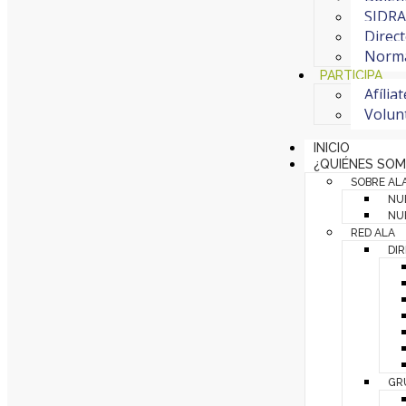
SIDRA 
Direct
Normat
PARTICIPA
Afília
Volun
INICIO
¿QUIÉNES SO
SOBRE AL
NU
NUE
RED ALA
DI
GR