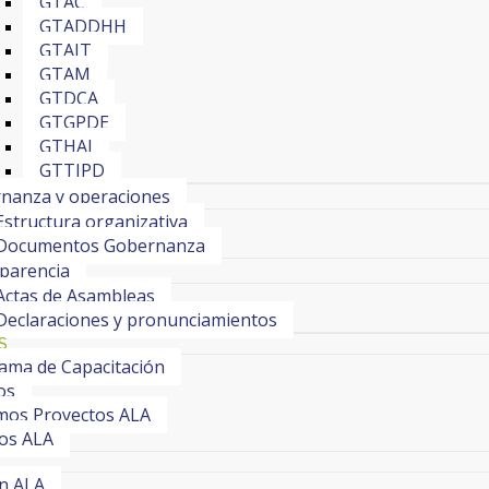
GTAC
GTADDHH
GTAIT
GTAM
GTDCA
GTGPDE
GTHAI
GTTIPD
nanza y operaciones
Estructura organizativa
Documentos Gobernanza
parencia
Actas de Asambleas
Declaraciones y pronunciamientos
S
ama de Capacitación
os
os Proyectos ALA
os ALA
ín ALA