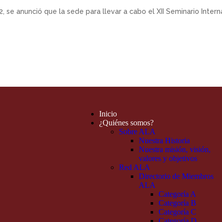
se anunció que la sede para llevar a cabo el XII Seminario Interna
Inicio
¿Quiénes somos?
Sobre ALA
Nuestra Historia
Nuestra misión, visión,
valores y objetivos
Red ALA
Directorio de Miembros
ALA
Categoría A
Categoría B
Categoría C
Categoría D