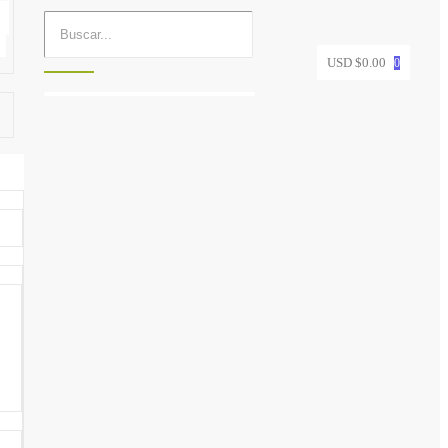
USD $
0.00
0