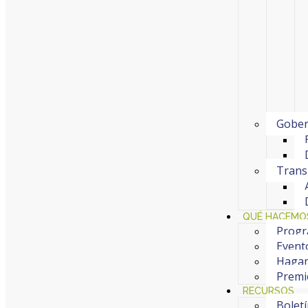
Gober
Trans
QUÉ HACEMO
Progr
Event
Hagam
Premi
RECURSOS
Bolet