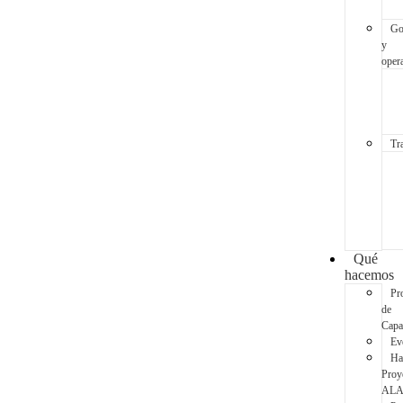
Go
y
oper
Tr
Qué
hacemos
Pr
de
Capa
Ev
Ha
Proy
AL