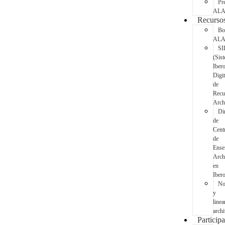
Pr
AL
Recurso
Bo
AL
SI
(Sis
Iber
Digit
de
Recu
Archi
Dir
de
Cent
de
Ense
Archi
en
Iber
No
y
line
archi
Participa