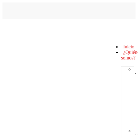
Inicio
¿Quién
somos?
A
A