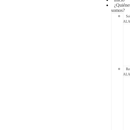
¿Quiéne
somos?
So
AL
Re
AL