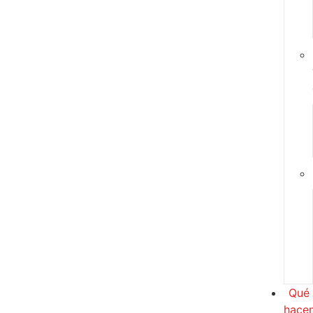
Qué
hace