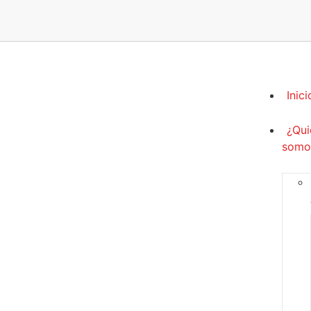
Inici
¿Qui
somo