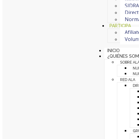
SIDRA 
Direct
Normat
PARTICIPA
Afília
Volun
INICIO
¿QUIÉNES SO
SOBRE AL
NU
NUE
RED ALA
DI
GR