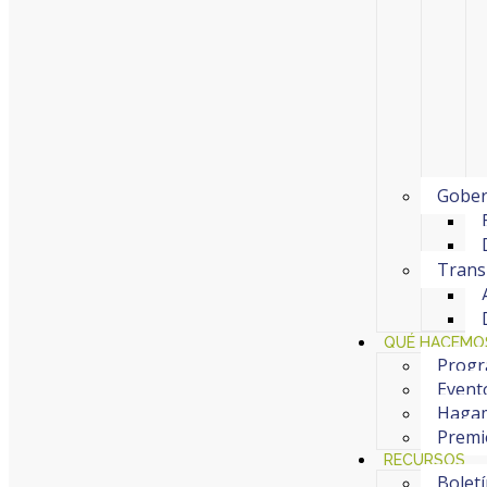
Gober
Trans
QUÉ HACEMO
Progr
Event
Hagam
Premi
RECURSOS
Bolet