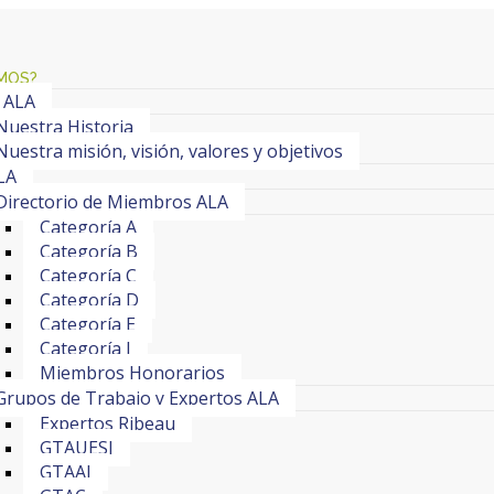
MOS?
 ALA
Nuestra Historia
Nuestra misión, visión, valores y objetivos
LA
Directorio de Miembros ALA
Categoría A
Categoría B
Categoría C
Categoría D
Categoría E
Categoría J
Miembros Honorarios
Grupos de Trabajo y Expertos ALA
Expertos Ribeau
GTAUESI
GTAAI