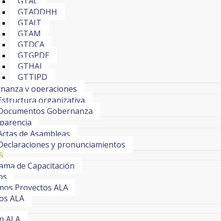
GTAC
GTADDHH
GTAIT
GTAM
GTDCA
GTGPDE
GTHAI
GTTIPD
nanza y operaciones
Estructura organizativa
Documentos Gobernanza
parencia
Actas de Asambleas
Declaraciones y pronunciamientos
S
ama de Capacitación
os
os Proyectos ALA
os ALA
ín ALA