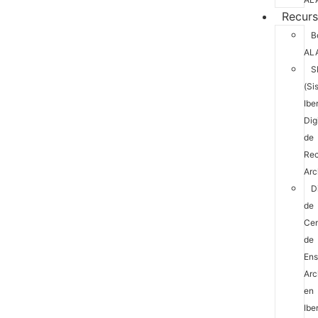
Recur
B
AL
S
(Si
Ibe
Dig
de
Rec
Arc
D
de
Cen
de
En
Arc
en
Ibe