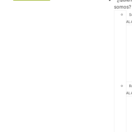
somos?
S
AL
R
AL