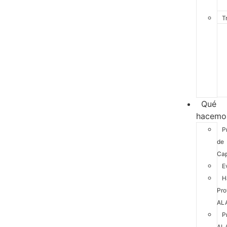
T
Qué
hacemo
P
de
Cap
E
H
Pro
AL
P
AL