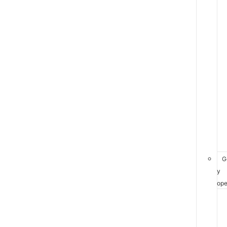
G
y
ope