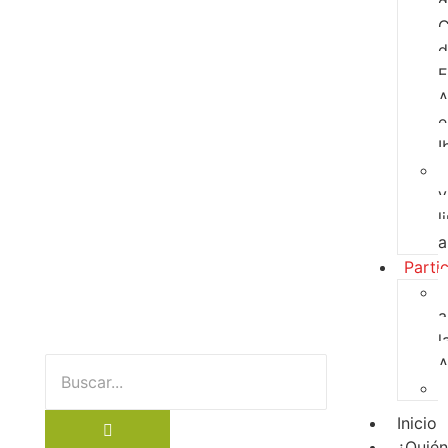
d
C
d
E
A
e
I
y
l
a
Parti
a
l
Inicio
¿Quié