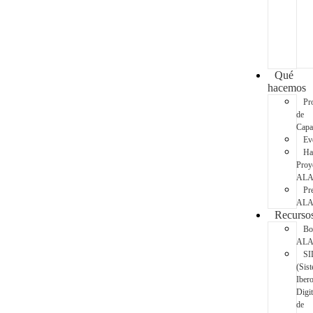
Qué
hacemos
Pr
de
Capa
Ev
Ha
Proy
AL
Pr
AL
Recurso
Bo
AL
SI
(Sis
Iber
Digit
de