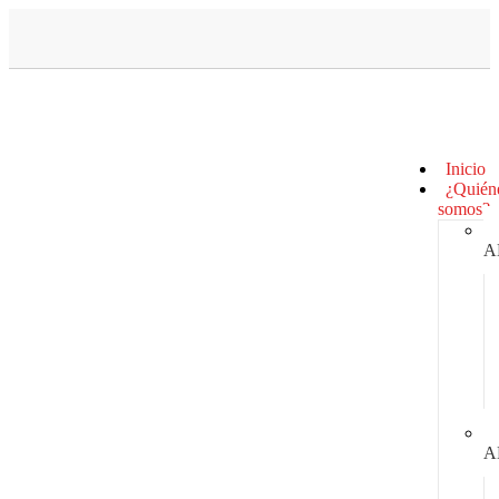
Inicio
¿Quién
somos?
A
A