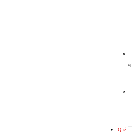
y
op
Qué