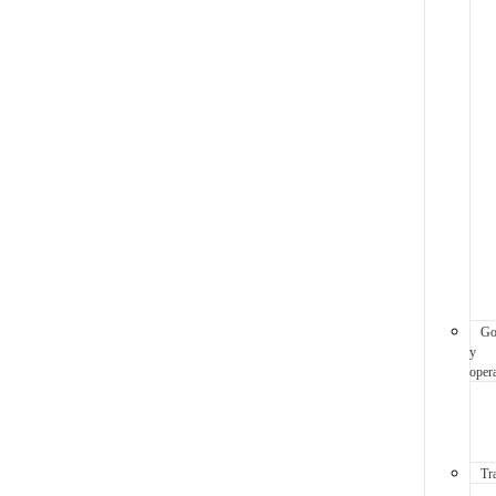
Go
y
oper
Tr