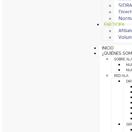
SIDRA 
Direct
Normat
PARTICIPA
Afília
Volun
INICIO
¿QUIÉNES SO
SOBRE AL
NU
NUE
RED ALA
DI
GR