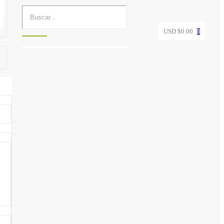
USD $
0.00
0