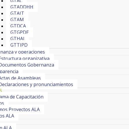
GTAC
GTADDHH
GTAIT
GTAM
GTDCA
GTGPDE
GTHAI
GTTIPD
nanza y operaciones
Estructura organizativa
Documentos Gobernanza
parencia
Actas de Asambleas
Declaraciones y pronunciamientos
S
ama de Capacitación
os
os Proyectos ALA
os ALA
ín ALA