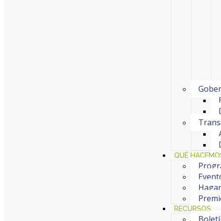
Gober
Trans
QUÉ HACEMO
Progr
Event
Hagam
Premi
RECURSOS
Bolet