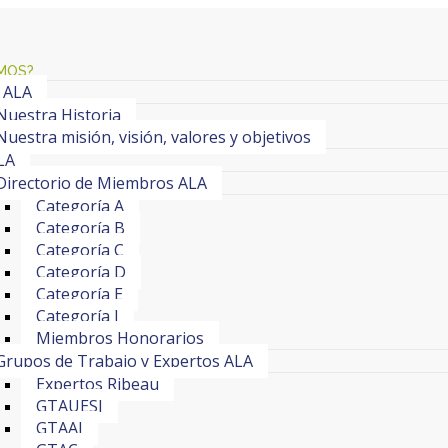
MOS?
 ALA
Nuestra Historia
Nuestra misión, visión, valores y objetivos
LA
Directorio de Miembros ALA
Categoría A
Categoría B
Categoría C
Categoría D
Categoría E
Categoría J
Miembros Honorarios
Grupos de Trabajo y Expertos ALA
Expertos Ribeau
GTAUESI
GTAAI