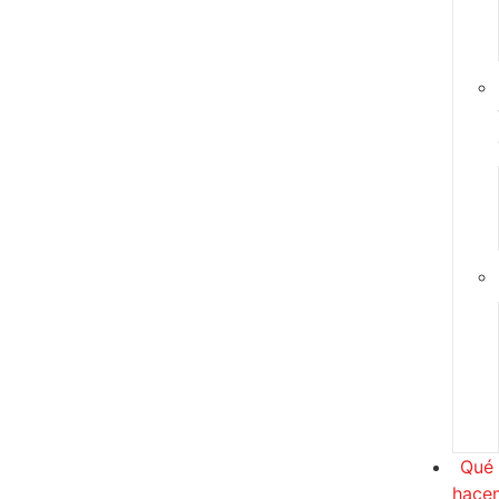
Qué
hace