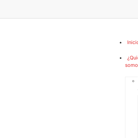
Inici
¿Qui
somo