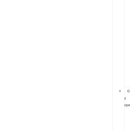
G
y
ope