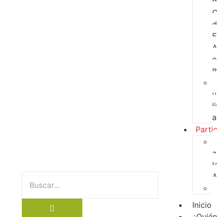
d
C
d
E
A
e
I
y
l
a
Parti
a
l
Inicio
¿Quié