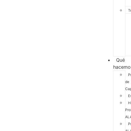
T
Qué
hacemo
P
de
Cap
E
H
Pro
AL
P
AL