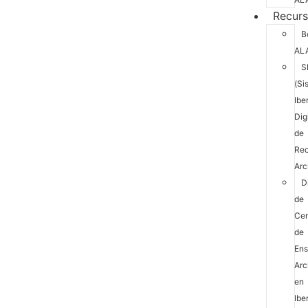
Recur
B
AL
S
(Si
Ibe
Dig
de
Rec
Arc
D
de
Cen
de
En
Arc
en
Ibe