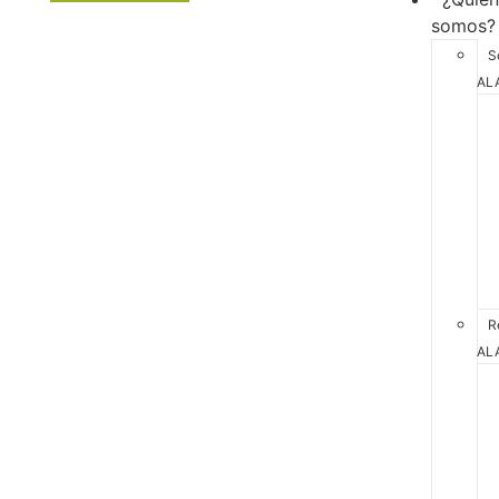
somos?
S
AL
R
AL