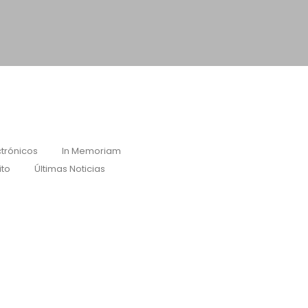
trónicos
In Memoriam
ito
Últimas Noticias
LA) ante los terremotos
 de Venezuela, con las familias