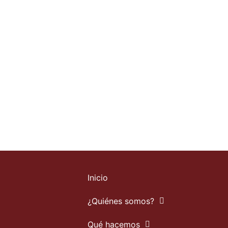
les queremos agradecer su solidaridad al
 a sumarse a esta iniciativa donde…
eso que #Iberarchivos expresa su solidaridad con afectados/as y 
Inicio
¿Quiénes somos?
Qué hacemos