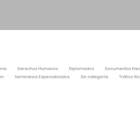
ria
Derechos Humanos
Diplomados
Documentos Elec
ón
Seminarios Especializados
Sin categoría
Tráfico Ilíc
sociación Latinoamericana de Archivos (A
ás profunda solidaridad con el pueblo de la República Bolivariana