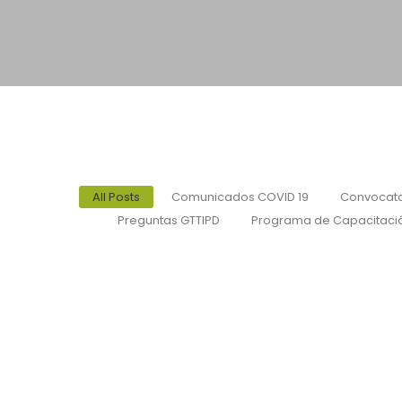
All Posts
Comunicados COVID 19
Convocato
Preguntas GTTIPD
Programa de Capacitaci
Pronunciamiento de Solidaridad de la A
ocurridos en Venezuela
29/06/2026
/
La Asociación Latinoamericana de Archivos (ALA) expresa su m
afectadas por los...
Read More