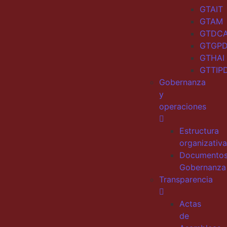
GTAIT
GTAM
GTDC
GTGP
GTHAI
GTTIP
Gobernanza
y
operaciones
Estructura
organizativa
Documento
Gobernanza
Transparencia
Actas
de