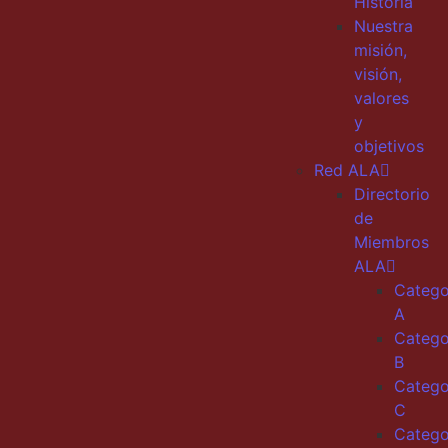
Historia
Nuestra
misión,
visión,
valores
y
objetivos
Red ALA
Directorio
de
Miembros
ALA
Catego
A
Catego
B
Catego
C
Catego