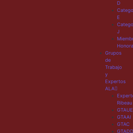
D
Catego
E
Catego
J
Miemb
Honora
Grupos
de
Trabajo
y
Expertos
ALA
Expert
Ribeau
GTAUE
GTAAI
GTAC
GTAD