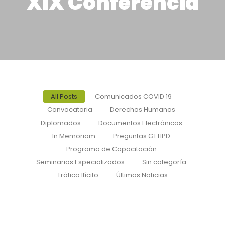
XIX Conferencia
All Posts
Comunicados COVID 19
Convocatoria
Derechos Humanos
Diplomados
Documentos Electrónicos
In Memoriam
Preguntas GTTIPD
Programa de Capacitación
Seminarios Especializados
Sin categoría
Tráfico Ilícito
Últimas Noticias
A la comunidad archivística de