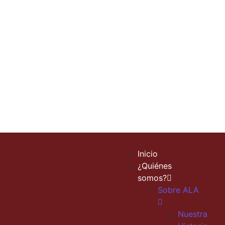
Iberoamérica:
07/06/2019
/
Este año celebramos el “Día Internacional de los
Archivos” destacando la importancia que nuestro
patrimonio documental se merece, a partir de
la Declaración emanada de la XIX Conferencia...
Read More
Inicio
¿Quiénes
somos?
Sobre ALA
Nuestra