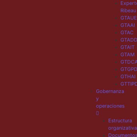
Expert
Ribeau
GTAUE
GTAAI
GTAC
GTAD
GTAIT
GTAM
GTDC
GTGP
GTHAI
GTTIP
Gobernanza
y
operaciones
Estructura
organizativa
Documento