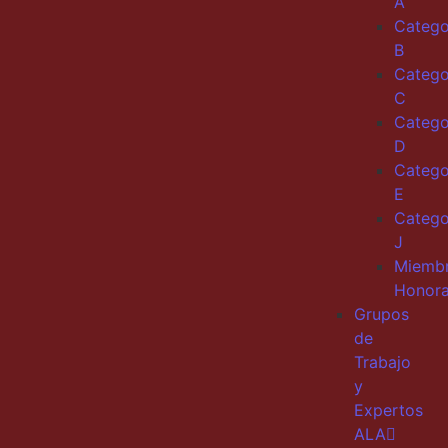
A
Catego
B
Catego
C
Catego
D
Catego
E
Catego
J
Miemb
Honora
Grupos
de
Trabajo
y
Expertos
ALA