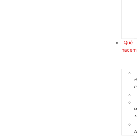
Qué
hacem
d
C
P