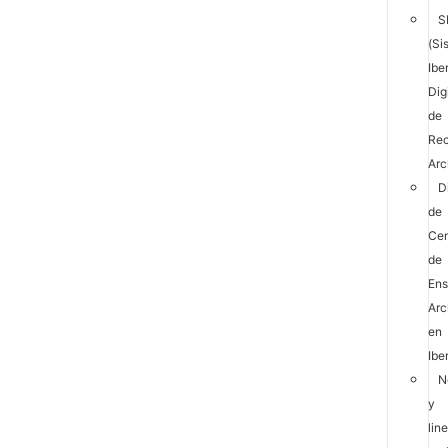
S
(Si
Ibe
Dig
de
Rec
Arc
D
de
Cen
de
En
Arc
en
Ibe
N
y
lin