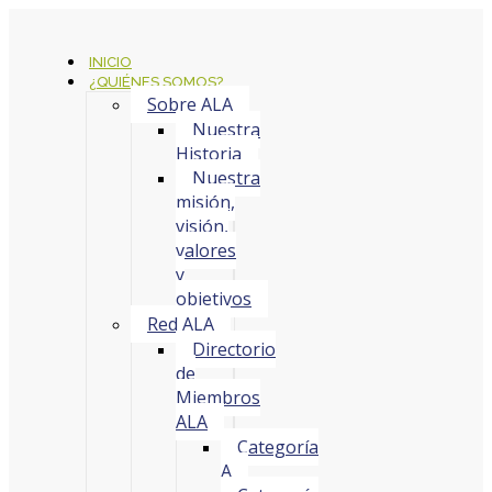
INICIO
¿QUIÉNES SOMOS?
Sobre ALA
Nuestra
Historia
Nuestra
misión,
visión,
valores
y
objetivos
Red ALA
Directorio
de
Miembros
ALA
Categoría
A