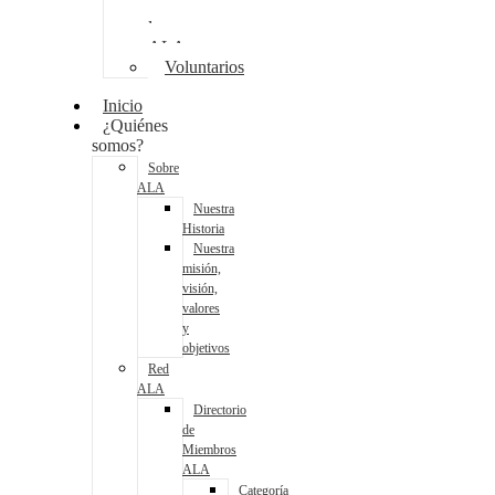
a
la
ALA
Voluntarios
Inicio
¿Quiénes
somos?
Sobre
ALA
Nuestra
Historia
Nuestra
misión,
visión,
valores
y
objetivos
Red
ALA
Directorio
de
Miembros
ALA
Categoría