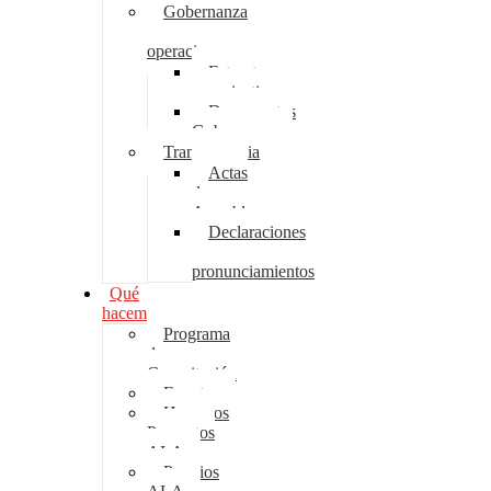
Gobernanza
y
operaciones
Estructura
organizativa
Documentos
Gobernanza
Transparencia
Actas
de
Asambleas
Declaraciones
y
pronunciamientos
Qué
hacemos
Programa
de
Capacitación
Eventos
Hagamos
Proyectos
ALA
Premios