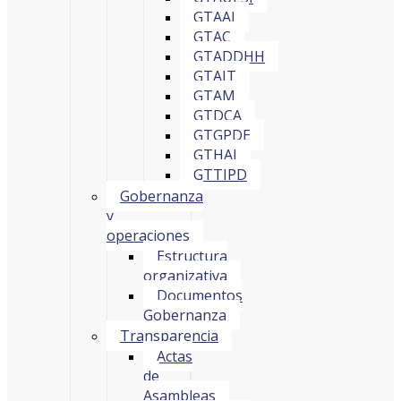
GTAAI
GTAC
GTADDHH
GTAIT
GTAM
GTDCA
GTGPDE
GTHAI
GTTIPD
Gobernanza
y
operaciones
Estructura
organizativa
Documentos
Gobernanza
Transparencia
Actas
de
Asambleas