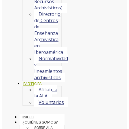
Recursos
Archivísticos)
Directorio
de Centros
de
Enseñanza
Archivística
en
Iberoamérica
Normatividad
y
lineamientos
archivísticos
PARTICIPA
Afíliate a
la ALA
Voluntarios
INICIO
¿QUIÉNES SOMOS?
SOBRE ALA