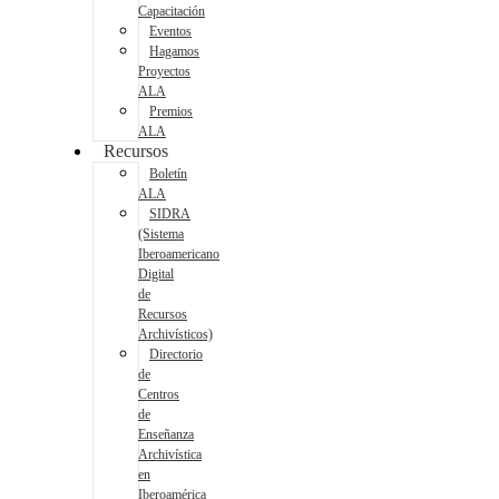
Capacitación
Eventos
Hagamos
Proyectos
ALA
Premios
ALA
Recursos
Boletín
ALA
SIDRA
(Sistema
Iberoamericano
Digital
de
Recursos
Archivísticos)
Directorio
de
Centros
de
Enseñanza
Archivística
en
Iberoamérica