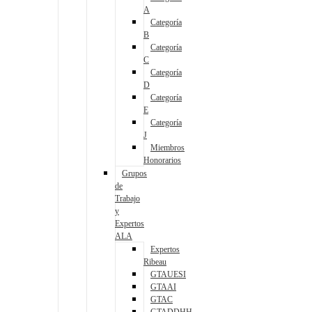
A
Categoría
B
Categoría
C
Categoría
D
Categoría
E
Categoría
J
Miembros
Honorarios
Grupos
de
Trabajo
y
Expertos
ALA
Expertos
Ribeau
GTAUESI
GTAAI
GTAC