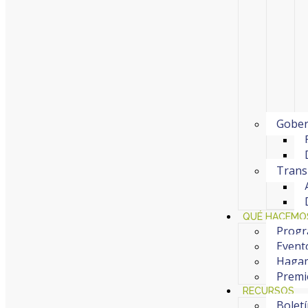
Gober
Trans
QUÉ HACEMO
Progr
Event
Hagam
Premi
RECURSOS
Bolet