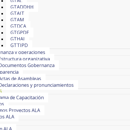
GTAC
GTADDHH
GTAIT
GTAM
GTDCA
GTGPDE
GTHAI
GTTIPD
nanza y operaciones
Estructura organizativa
Documentos Gobernanza
parencia
Actas de Asambleas
Declaraciones y pronunciamientos
S
ama de Capacitación
os
os Proyectos ALA
os ALA
ín ALA