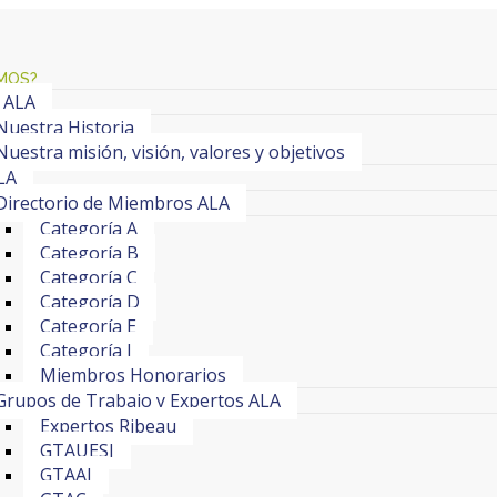
MOS?
 ALA
Nuestra Historia
Nuestra misión, visión, valores y objetivos
LA
Directorio de Miembros ALA
Categoría A
Categoría B
Categoría C
Categoría D
Categoría E
Categoría J
Miembros Honorarios
Grupos de Trabajo y Expertos ALA
Expertos Ribeau
GTAUESI
GTAAI