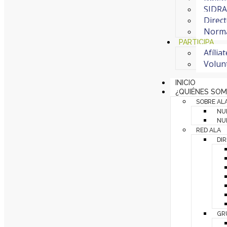
SIDRA 
Direct
Normat
PARTICIPA
Afília
Volun
INICIO
¿QUIÉNES SO
SOBRE AL
NU
NUE
RED ALA
DI
GR