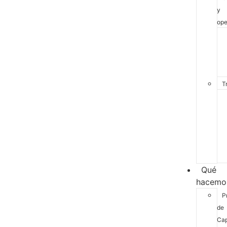
y
ope
T
Qué
hacemo
P
de
Cap