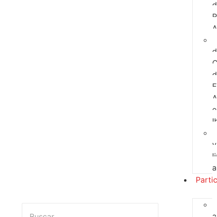
d
R
A
d
C
d
E
A
e
I
y
l
a
Parti
a