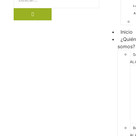
l
Inicio
¿Quié
somos?
S
AL
R
AL