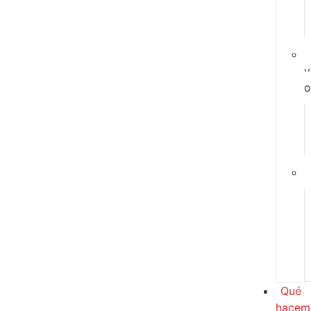
y
o
Qué
hacem