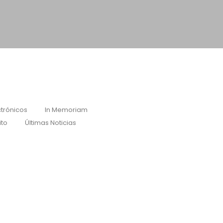
trónicos
In Memoriam
ito
Últimas Noticias
e Documentos de Archivo
arás inscrito al curso, recibirás...