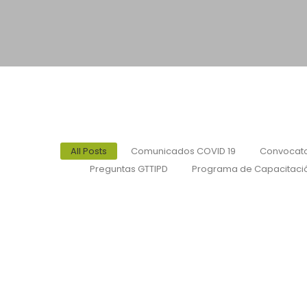
All Posts
Comunicados COVID 19
Convocato
Preguntas GTTIPD
Programa de Capacitaci
Curso/Taller Software libre AtoM (Lega
nativo digitales o digitalizados en una
01/03/2021
/
Programa de capacitación sin costo para socios de la ALA Si er