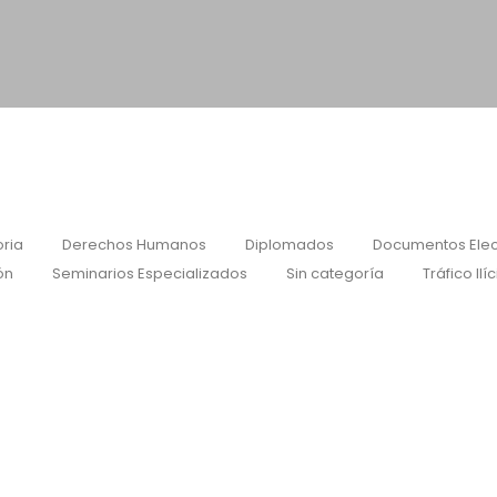
ria
Derechos Humanos
Diplomados
Documentos Elec
ón
Seminarios Especializados
Sin categoría
Tráfico Ilíc
cy ICA-AtoM): Descripción e Indización d
 Plataforma…
es socio de la ALA solo completa el formulario de inscripción y qued