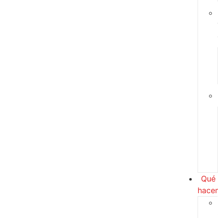
Qué
hace