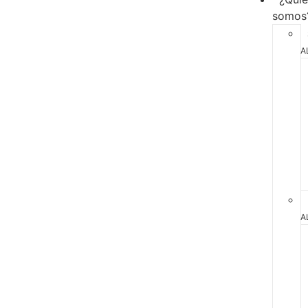
somos
A
A