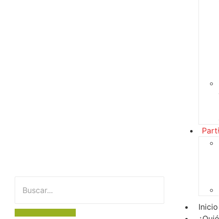
Part
Inicio
¿Qui