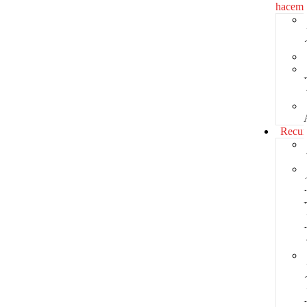
hacem
Recur