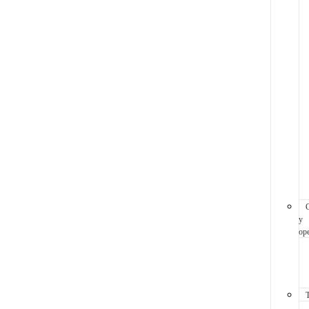
y
ope
T