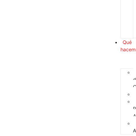
Qué
hacem
d
C
P