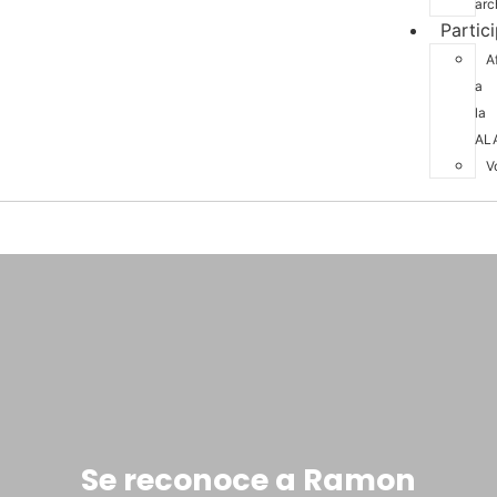
arc
Partic
A
a
la
AL
V
Se reconoce a Ramon