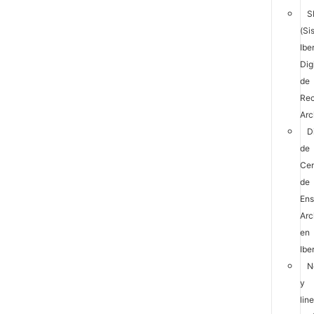
S
(Si
Ibe
Dig
de
Rec
Arc
D
de
Cen
de
En
Arc
en
Ibe
N
y
lin