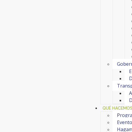
Gobern
E
D
Transp
A
D
QUÉ HACEMO
Progra
Event
Hagam