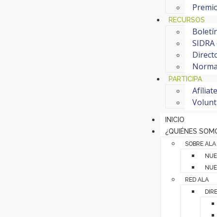
Premi
RECURSOS
Boletí
SIDRA 
Direct
Normat
PARTICIPA
Afíliat
Volunt
INICIO
¿QUIÉNES SOM
SOBRE ALA
NUE
NUE
RED ALA
DIR