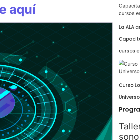
te aquí
La ALA 
Capacita
cursos 
Curso Lo
Universo
Progr
Tall
sonor