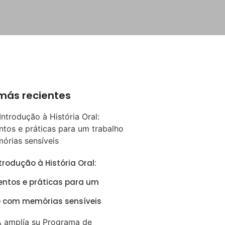
más recientes
trodução à História Oral:
ntos e práticas para um
o com memórias sensíveis