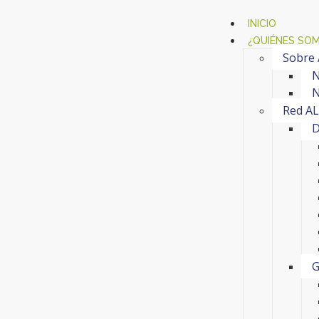
INICIO
¿QUIÉNES SO
Sobre
N
N
Red A
D
G